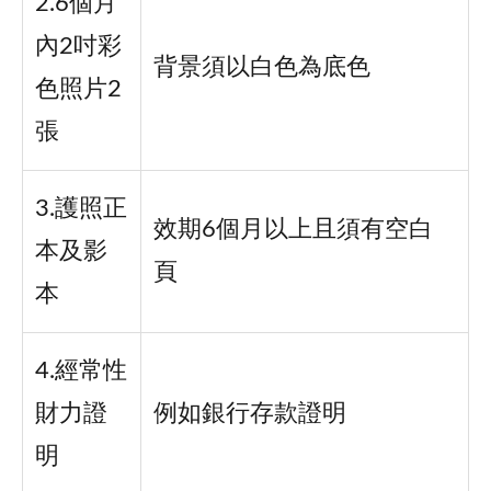
2.6個月
內2吋彩
背景須以白色為底色
色照片2
張
3.護照正
效期6個月以上且須有空白
本及影
頁
本
4.經常性
財力證
例如銀行存款證明
明