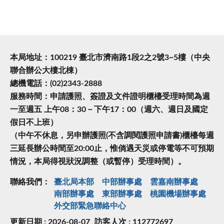
本局地址：100219 臺北市濟南路1段2之2號3~5樓（中央
聯合辦公大樓北棟）
總機電話：(02)2343-2888
服務時間：申請護照、簽證及文件證明櫃檯受理時間為週
一至週五 上午08：30－下午17：00（週六、週日及國定
假日不上班）
（中午不休息，另申辦護照(不含調閱護照申請書)櫃檯每週
三延長辦公時間至20:00止，惟倘遇天災或停電等不可預期
情況，本局得視狀況調整（或暫停）受理時間）。
聯絡我們：
臺北局本部
中部辦事處
雲嘉南辦事處
南部辦事處
東部辦事處
桃園機場辦事處
外交部緊急聯絡中⼼
更新日期 : 2026-08-07
訪客人次 : 112772697