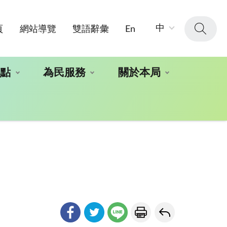
字
中
頁
網站導覽
雙語辭彙
En
級
大
小：
地點
為民服務
關於本局