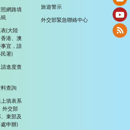
旅遊警示
護照網路填
系統
外交部緊急聯絡中心
表(大陸
、香港、澳
臺事宜，請
民署)
申請進度查
資料查詢
線上填表系
、外交部
部、東部及
處申辦)