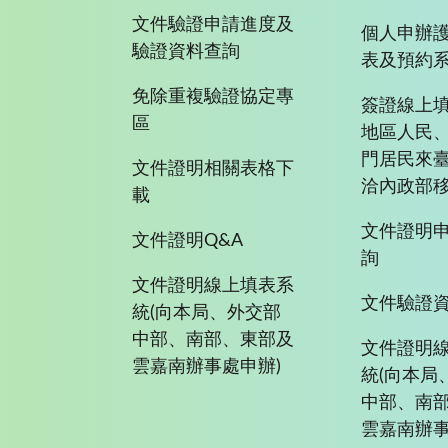
文件驗證申請進度及
個人申辦
驗證資料查詢
表及預約
免除重複驗證協定專
簽證線上填
區
地區人民
門居民來
文件證明相關表格下
洽內政部移
載
文件證明
文件證明Q&A
詢
文件證明線上填表系
文件驗證
統(向本局、外交部
中部、南部、東部及
文件證明
雲嘉南辦事處申辦)
統(向本局
中部、南
雲嘉南辦事