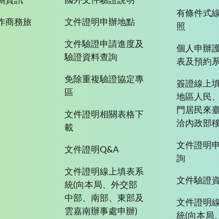
關資訊
國外文件驗證說明
有條件式
作商務旅
文件證明申辦地點
照
文件驗證申請進度及
個人申辦
驗證資料查詢
表及預約
免除重複驗證協定專
簽證線上填
區
地區人民
門居民來
文件證明相關表格下
洽內政部移
載
文件證明
文件證明Q&A
詢
文件證明線上填表系
文件驗證
統(向本局、外交部
中部、南部、東部及
文件證明
雲嘉南辦事處申辦)
統(向本局