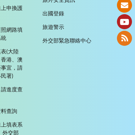
旅外安全資訊
線上申換護
出國登錄
旅遊警示
護照網路填
系統
外交部緊急聯絡中心
表(大陸
、香港、澳
臺事宜，請
民署)
申請進度查
資料查詢
線上填表系
、外交部