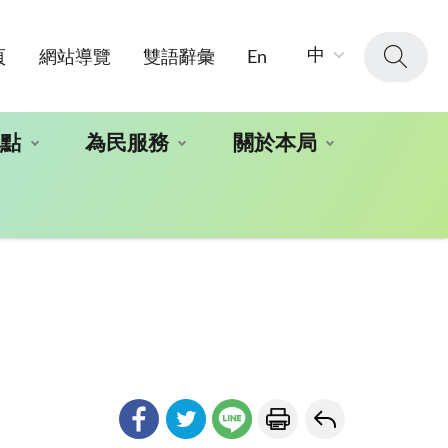
字
中
頁
網站導覽
雙語辭彙
En
級
大
小：
地點
為民服務
關於本局