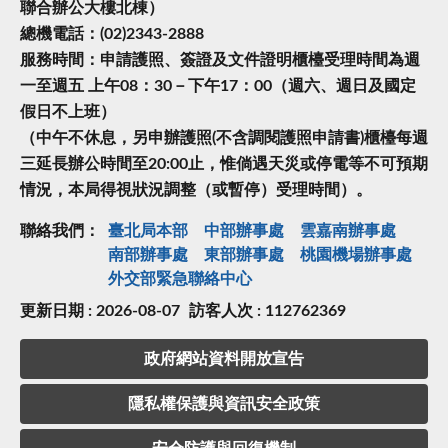
聯合辦公大樓北棟）
總機電話：(02)2343-2888
服務時間：申請護照、簽證及文件證明櫃檯受理時間為週
一至週五 上午08：30－下午17：00（週六、週日及國定
假日不上班）
（中午不休息，另申辦護照(不含調閱護照申請書)櫃檯每週
三延長辦公時間至20:00止，惟倘遇天災或停電等不可預期
情況，本局得視狀況調整（或暫停）受理時間）。
聯絡我們：
臺北局本部
中部辦事處
雲嘉南辦事處
南部辦事處
東部辦事處
桃園機場辦事處
外交部緊急聯絡中⼼
更新日期 : 2026-08-07
訪客人次 : 112762369
政府網站資料開放宣告
隱私權保護與資訊安全政策