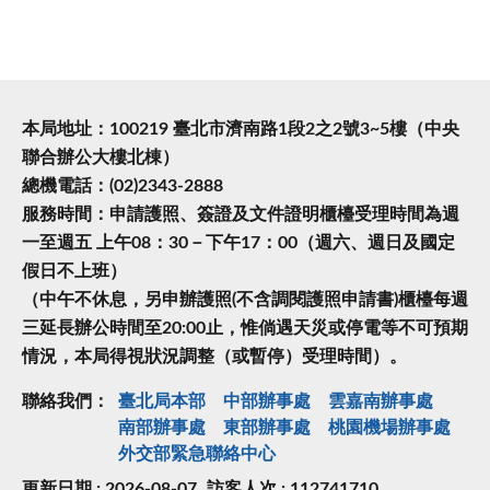
本局地址：100219 臺北市濟南路1段2之2號3~5樓（中央
聯合辦公大樓北棟）
總機電話：(02)2343-2888
服務時間：申請護照、簽證及文件證明櫃檯受理時間為週
一至週五 上午08：30－下午17：00（週六、週日及國定
假日不上班）
（中午不休息，另申辦護照(不含調閱護照申請書)櫃檯每週
三延長辦公時間至20:00止，惟倘遇天災或停電等不可預期
情況，本局得視狀況調整（或暫停）受理時間）。
聯絡我們：
臺北局本部
中部辦事處
雲嘉南辦事處
南部辦事處
東部辦事處
桃園機場辦事處
外交部緊急聯絡中⼼
更新日期 : 2026-08-07
訪客人次 : 112741710