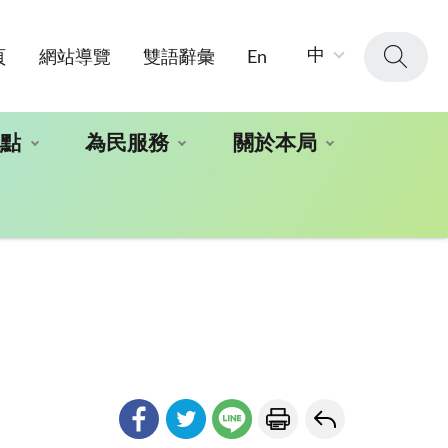
字
中
頁
網站導覽
雙語辭彙
En
級
大
小：
地點
為民服務
關於本局