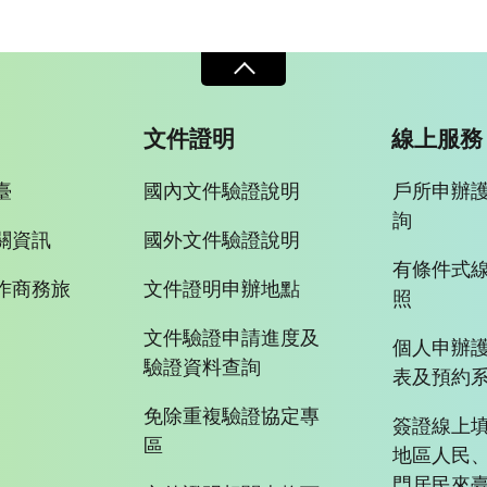
文件證明
線上服務
臺
國內文件驗證說明
戶所申辦
詢
關資訊
國外文件驗證說明
有條件式
作商務旅
文件證明申辦地點
照
文件驗證申請進度及
個人申辦
驗證資料查詢
表及預約
免除重複驗證協定專
簽證線上填
區
地區人民
門居民來