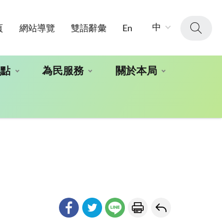
字
中
頁
網站導覽
雙語辭彙
En
級
大
小：
地點
為民服務
關於本局