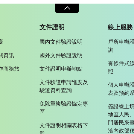
文件證明
線上服務
臺
國內文件驗證說明
戶所申辦
詢
關資訊
國外文件驗證說明
有條件式
作商務旅
文件證明申辦地點
照
文件驗證申請進度及
個人申辦
驗證資料查詢
表及預約
免除重複驗證協定專
簽證線上填
區
地區人民
門居民來
文件證明相關表格下
洽內政部移
載