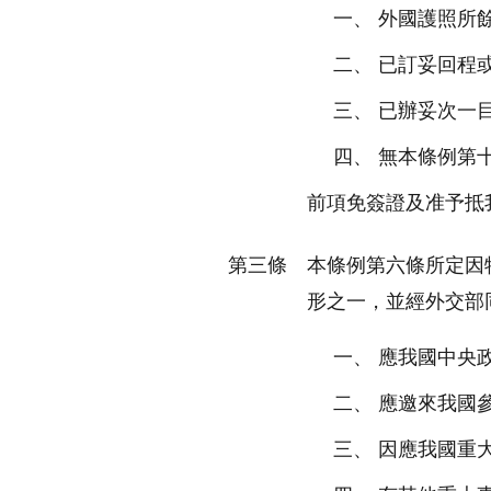
外國護照所
已訂妥回程
已辦妥次一
無本條例第
前項免簽證及准予抵
第三條
本條例第六條所定因
形之一，並經外交部
應我國中央
應邀來我國
因應我國重