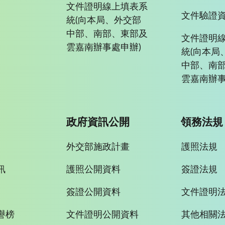
文件證明線上填表系
文件驗證
統(向本局、外交部
中部、南部、東部及
文件證明
雲嘉南辦事處申辦)
統(向本局
中部、南
雲嘉南辦事
政府資訊公開
領務法規
外交部施政計畫
護照法規
訊
護照公開資料
簽證法規
簽證公開資料
文件證明
譽榜
文件證明公開資料
其他相關