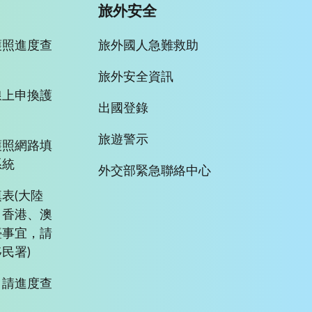
旅外安全
護照進度查
旅外國人急難救助
旅外安全資訊
線上申換護
出國登錄
旅遊警示
護照網路填
系統
外交部緊急聯絡中心
表(大陸
、香港、澳
臺事宜，請
民署)
申請進度查