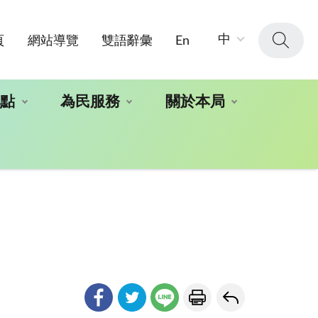
字
中
頁
網站導覽
雙語辭彙
En
級
大
小：
地點
為民服務
關於本局