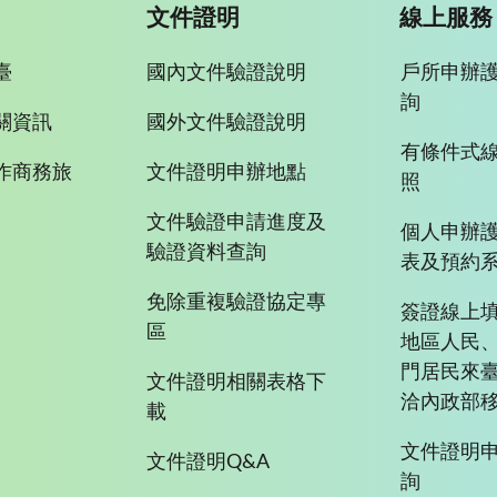
文件證明
線上服務
臺
國內文件驗證說明
戶所申辦
詢
關資訊
國外文件驗證說明
有條件式
作商務旅
文件證明申辦地點
照
文件驗證申請進度及
個人申辦
驗證資料查詢
表及預約
免除重複驗證協定專
簽證線上填
區
地區人民
門居民來
文件證明相關表格下
洽內政部移
載
文件證明
文件證明Q&A
詢