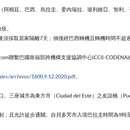
國家（阿根廷、巴西、烏拉圭、委內瑞拉、玻利維亞、智利
檢疫。
入境後須採取居家隔離7天；倘僅經巴西轉機且轉機時間不超
om聯繫巴國衛福部跨機構支援協調中心(CCI)-CODENA或撥打(021
ales/archivos/1600.9.12.2020.pdf
。
市為東方市（Ciudad del Este）之友誼橋（Puente d
無限制，且允許徒步通關。自貝多芳市入境巴拉圭時間為9時