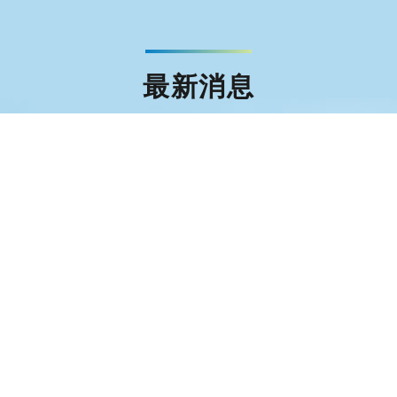
最新消息
簽證
文件證明
旅外安全資訊
事務局LINE官方帳號「出國登錄月月抽」抽獎活動得獎名
統盃黑客松
辦事處行政助理徵才公告