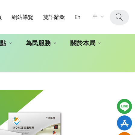
字
中
頁
網站導覽
雙語辭彙
En
級
大
小：
地點
為民服務
關於本局