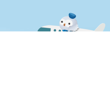
失物招領
其他
單