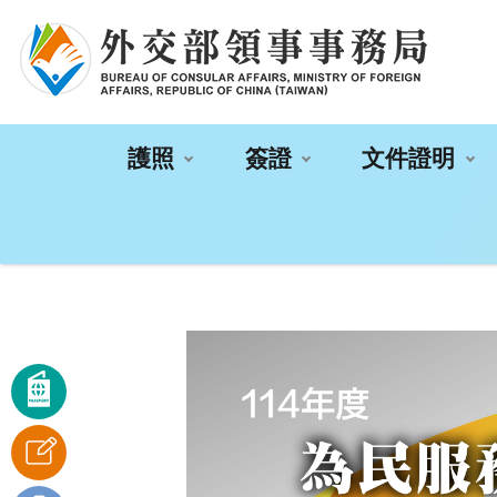
:::
護照
簽證
文件證明
:::