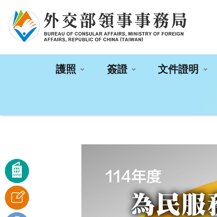
:::
護照
簽證
文件證明
:::