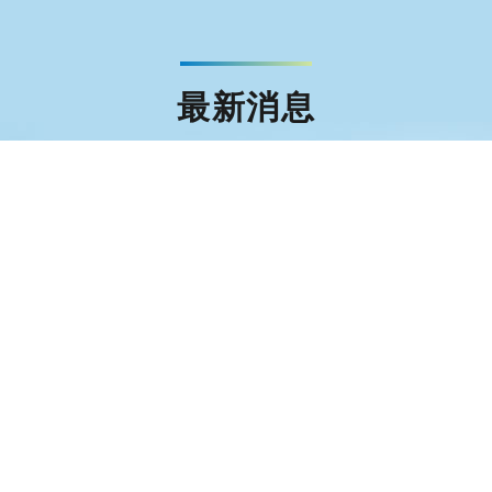
最新消息
簽證
文件證明
旅外安全資訊
事務局LINE官方帳號「出國登錄月月抽」抽獎活動得獎名
統盃黑客松
辦事處行政助理徵才公告