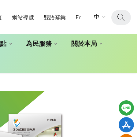
字
中
頁
網站導覽
雙語辭彙
En
級
大
小：
地點
為民服務
關於本局