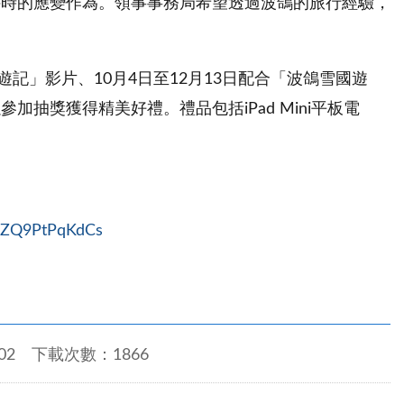
件時的應變作為。領事事務局希望透過波鴿的旅行經驗，
遊記」影片、10月4日至12月13日配合「波鴿雪國遊
獎獲得精美好禮。禮品包括iPad Mini平板電
zIZQ9PtPqKdCs
02
下載次數：1866