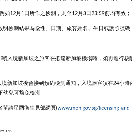
如12月1日所作之檢測，則至12月3日23:59前均有效；
(2)敘明檢測結果為陰性、日期、旅客姓名、生日或護照號碼
天待在臺灣)入境新加坡之旅客在抵達新加坡機場時，須再進行核酸檢測
臺灣)在入境新加坡後會接到預約檢測通知，入境旅客須在24小
下幼兒可豁免檢測；
)診所名單請星國衛生見部網頁(
www.moh.gov.sg/licensing-and-r