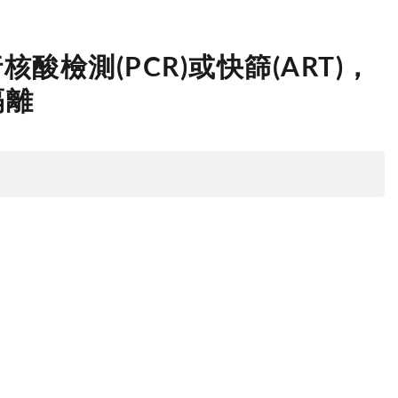
檢測(PCR)或快篩(ART)，
隔離
。