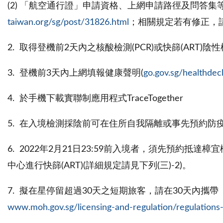
(2) 「航空通行證」申請資格、上網申請路徑及問答
taiwan.org/sg/post/31826.html
；相關規定若有修正，
2. 取得登機前2天內之核酸檢測(PCR)或快篩(ART)陰
3. 登機前3天內上網填報健康聲明(
go.gov.sg/healthdec
4. 於手機下載實聯制應用程式TraceTogether
5. 在入境檢測採陰前可在住所自我隔離或事先預約防疫
6. 2022年2月21日23:59前入境者，須先預約抵達樟宜機場後
中心進行快篩(ART)(詳細規定請見下列(三)-2)。
7. 擬在星停留超過30天之短期旅客，請在30天內
www.moh.gov.sg/licensing-and-regulation/regulations-g