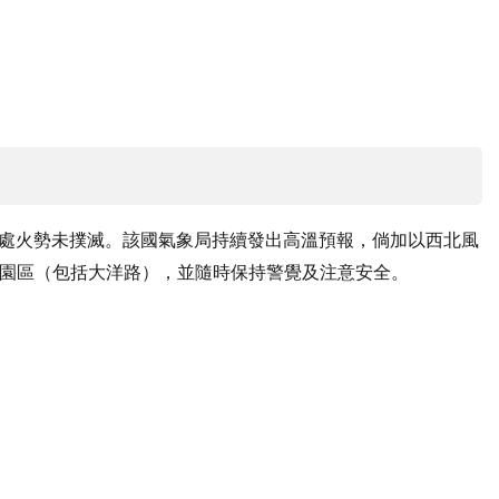
多處火勢未撲滅。該國氣象局持續發出高溫預報，倘加以西北風
園區（包括大洋路），並隨時保持警覺及注意安全。