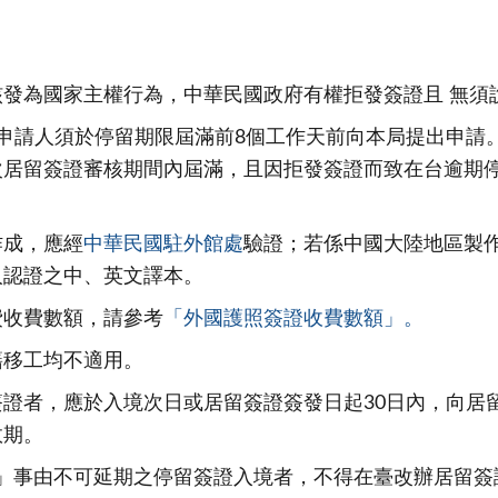
發為國家主權行為，中華民國政府有權拒發簽證且 無須
申請人須於停留期限屆滿前8個工作天前向本局提出申請
次居留簽證審核期間內屆滿，且因拒發簽證而致在台逾期
作成，應經
中華民國駐外館處
驗證；若係中國大陸地區製
人認證之中、英文譯本。
費收費數額，請參考
「外國護照簽證收費數額」。
籍移工均不適用。
證者，應於入境次日或居留簽證簽發日起30日內，向居
效期。
）」事由不可延期之停留簽證入境者，不得在臺改辦居留簽