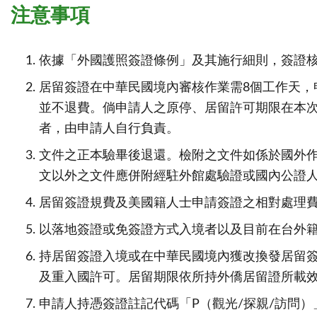
注意事項
依據「外國護照簽證條例」及其施行細則，簽證核
居留簽證在中華民國境內審核作業需8個工作天，
並不退費。倘申請人之原停、居留許可期限在本
者，由申請人自行負責。
文件之正本驗畢後退還。檢附之文件如係於國外
文以外之文件應併附經駐外館處驗證或國內公證
居留簽證規費及美國籍人士申請簽證之相對處理
以落地簽證或免簽證方式入境者以及目前在台外
持居留簽證入境或在中華民國境內獲改換發居留簽
及重入國許可。居留期限依所持外僑居留證所載
申請人持憑簽證註記代碼「P（觀光/探親/訪問