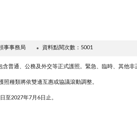
領事事務局
資料點閱次數：5001
包含普通、公務及外交等正式護照。緊急、臨時、其他非
之護照種類將依雙邊互惠或協議滾動調整。
⾄2027年7⽉6⽇⽌。