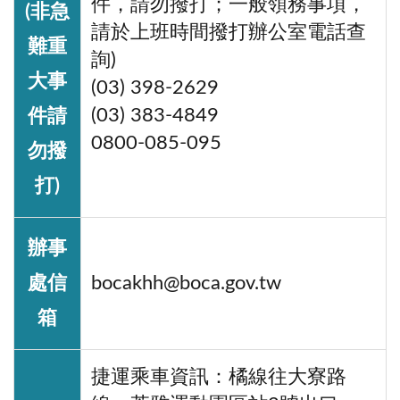
件，請勿撥打；一般領務事項，
(非急
請於上班時間撥打辦公室電話查
難重
詢)
大事
(03) 398-2629
(03) 383-4849
件請
0800-085-095
勿撥
打)
辦事
處信
bocakhh@boca.gov.tw
箱
捷運乘車資訊：橘線往大寮路