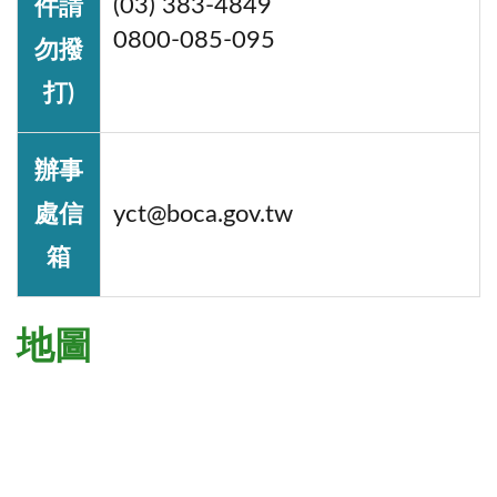
(03) 383-4849
件請
0800-085-095
勿撥
打)
辦事
處信
yct@boca.gov.tw
箱
地圖