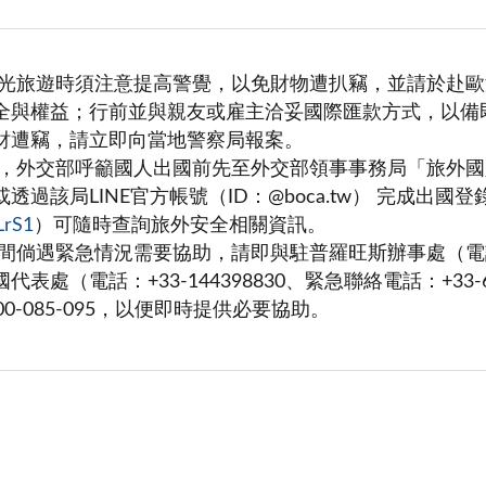
觀光旅遊時須注意提高警覺，以免財物遭扒竊，並請於赴
全與權益；行前並與親友或雇主洽妥國際匯款方式，以備
財遭竊，請立即向當地警察局報案。
全，外交部呼籲國人出國前先至外交部領事事務局「旅外
或透過該局LINE官方帳號（ID：@boca.tw） 完成
LrS1
）可隨時查詢旅外安全相關資訊。
間倘遇緊急情況需要協助，請即與駐普羅旺斯辦事處（電話：+3
法國代表處（電話：+33-144398830、緊急聯絡電話：+
0-085-095，以便即時提供必要協助。