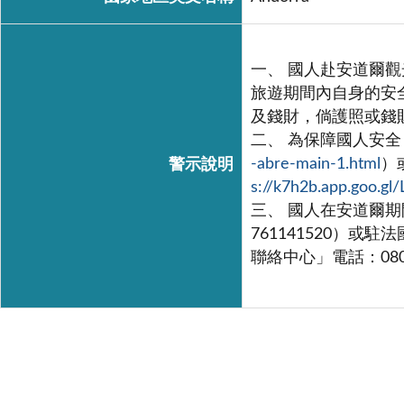
一、 國人赴安道爾
旅遊期間內自身的安
及錢財，倘護照或錢
二、 為保障國人安
-abre-main-1.html
）
警示說明
s://k7h2b.app.goo.gl/
三、 國人在安道爾期
761141520）或駐
聯絡中心」電話：080