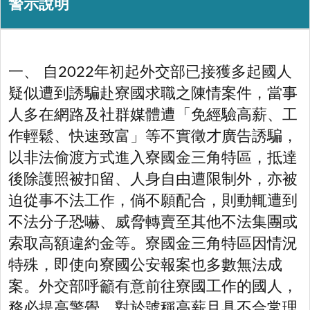
警示說明
一、 自2022年初起外交部已接獲多起國人
疑似遭到誘騙赴寮國求職之陳情案件，當事
人多在網路及社群媒體遭「免經驗高薪、工
作輕鬆、快速致富」等不實徵才廣告誘騙，
以非法偷渡方式進入寮國金三角特區，抵達
後除護照被扣留、人身自由遭限制外，亦被
迫從事不法工作，倘不願配合，則動輒遭到
不法分子恐嚇、威脅轉賣至其他不法集團或
索取高額違約金等。寮國金三角特區因情況
特殊，即使向寮國公安報案也多數無法成
案。外交部呼籲有意前往寮國工作的國人，
務必提高警覺，對於號稱高薪且具不合常理