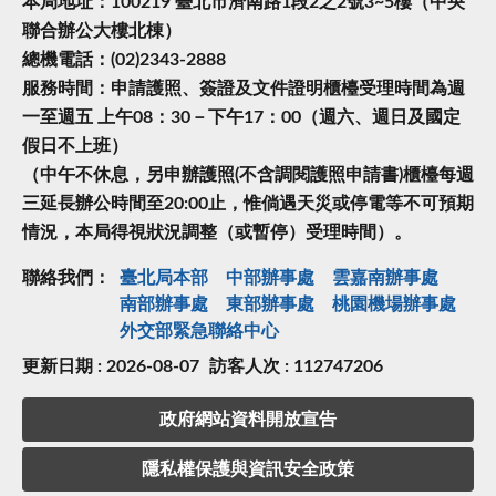
本局地址：100219 臺北市濟南路1段2之2號3~5樓（中央
聯合辦公大樓北棟）
總機電話：(02)2343-2888
服務時間：申請護照、簽證及文件證明櫃檯受理時間為週
一至週五 上午08：30－下午17：00（週六、週日及國定
假日不上班）
（中午不休息，另申辦護照(不含調閱護照申請書)櫃檯每週
三延長辦公時間至20:00止，惟倘遇天災或停電等不可預期
情況，本局得視狀況調整（或暫停）受理時間）。
聯絡我們：
臺北局本部
中部辦事處
雲嘉南辦事處
南部辦事處
東部辦事處
桃園機場辦事處
外交部緊急聯絡中⼼
更新日期 : 2026-08-07
訪客人次 : 112747206
政府網站資料開放宣告
隱私權保護與資訊安全政策