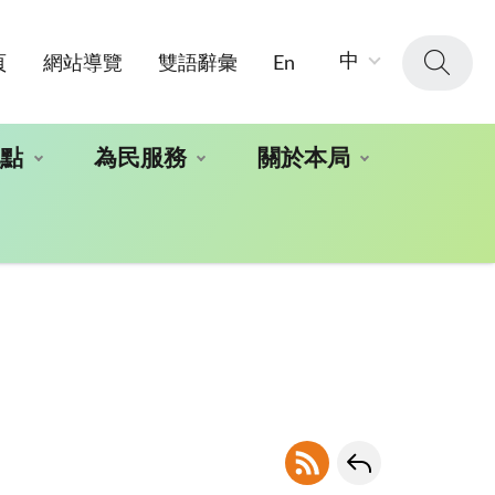
字
中
頁
網站導覽
雙語辭彙
En
級
大
小：
地點
為民服務
關於本局