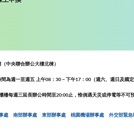
~5樓（中央聯合辦公大樓北棟）
為週一至週五 上午08：30－下午17：00（週六、週日及國
櫃檯每週三延長辦公時間至20:00止，惟倘遇天災或停電等不可
事處
南部辦事處
東部辦事處
桃園機場辦事處
外交部緊急