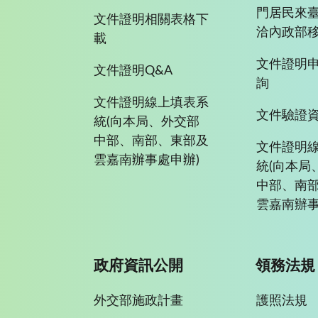
門居民來
文件證明相關表格下
洽內政部移
載
文件證明
文件證明Q&A
詢
文件證明線上填表系
文件驗證
統(向本局、外交部
中部、南部、東部及
文件證明
雲嘉南辦事處申辦)
統(向本局
中部、南
雲嘉南辦事
政府資訊公開
領務法規
外交部施政計畫
護照法規