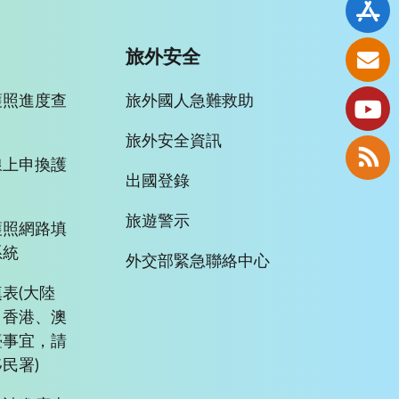
旅外安全
護照進度查
旅外國人急難救助
旅外安全資訊
線上申換護
出國登錄
旅遊警示
護照網路填
系統
外交部緊急聯絡中心
表(大陸
、香港、澳
臺事宜，請
民署)