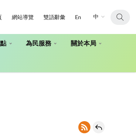
字
中
頁
網站導覽
雙語辭彙
En
級
大
小：
地點
為民服務
關於本局