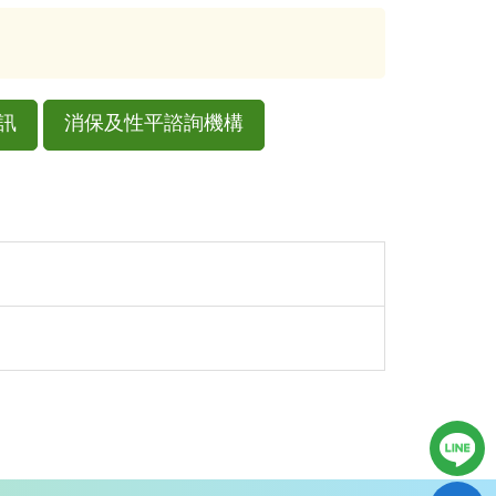
訊
消保及性平諮詢機構