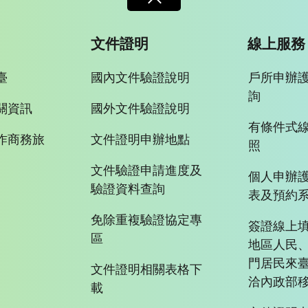
文件證明
線上服務
臺
國內文件驗證說明
戶所申辦
詢
關資訊
國外文件驗證說明
有條件式
作商務旅
文件證明申辦地點
照
文件驗證申請進度及
個人申辦
驗證資料查詢
表及預約
免除重複驗證協定專
簽證線上填
區
地區人民
門居民來
文件證明相關表格下
洽內政部移
載