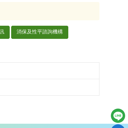
訊
消保及性平諮詢機構