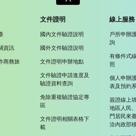
文件證明
線上服務
臺
國內文件驗證說明
戶所申辦
詢
關資訊
國外文件驗證說明
有條件式
作商務旅
文件證明申辦地點
照
文件驗證申請進度及
個人申辦
驗證資料查詢
表及預約
免除重複驗證協定專
簽證線上填
區
地區人民
門居民來
文件證明相關表格下
洽內政部移
載