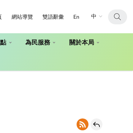
字
中
頁
網站導覽
雙語辭彙
En
級
大
小：
地點
為民服務
關於本局