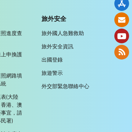
旅外安全
護照進度查
旅外國人急難救助
旅外安全資訊
線上申換護
出國登錄
旅遊警示
護照網路填
系統
外交部緊急聯絡中心
表(大陸
、香港、澳
臺事宜，請
民署)