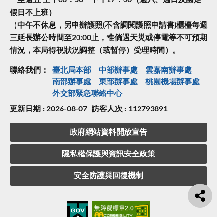
一至週五 上午08：30－下午17：00（週六、週日及國定
假日不上班）
（中午不休息，另申辦護照(不含調閱護照申請書)櫃檯每週
三延長辦公時間至20:00止，惟倘遇天災或停電等不可預期
情況，本局得視狀況調整（或暫停）受理時間）。
聯絡我們：
臺北局本部
中部辦事處
雲嘉南辦事處
南部辦事處
東部辦事處
桃園機場辦事處
外交部緊急聯絡中⼼
更新日期 : 2026-08-07
訪客人次 : 112793891
政府網站資料開放宣告
隱私權保護與資訊安全政策
安全防護與回復機制