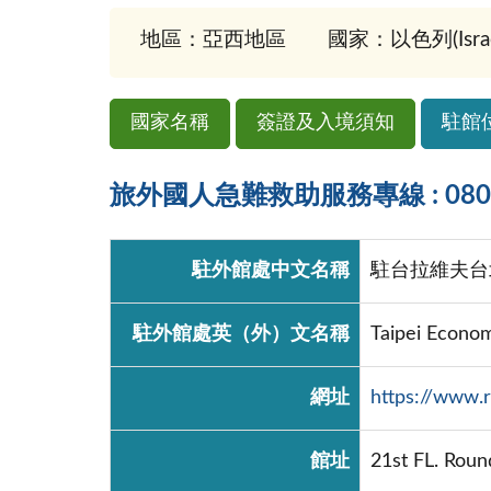
地區：亞西地區
國家：以色列(Israe
國家名稱
簽證及入境須知
駐館
旅外國人急難救助服務專線 : 0800-
駐外館處中文名稱
駐台拉維夫台
駐外館處英（外）文名稱
Taipei Economi
網址
https://www.r
館址
21st FL. Roun