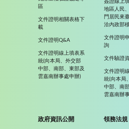
簽證線上填
區
地區人民
門居民來
文件證明相關表格下
洽內政部移
載
文件證明
文件證明Q&A
詢
文件證明線上填表系
文件驗證
統(向本局、外交部
中部、南部、東部及
文件證明
雲嘉南辦事處申辦)
統(向本局
中部、南
雲嘉南辦事
政府資訊公開
領務法規