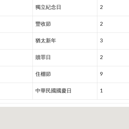
獨立紀念日
2
豐收節
2
猶太新年
3
贖罪日
2
住棚節
9
中華民國國慶日
1