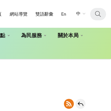
字
中
頁
網站導覽
雙語辭彙
En
級
大
小：
地點
為民服務
關於本局