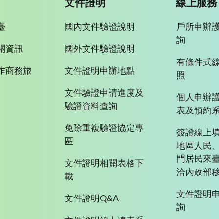
文件證明
線上服務
臺
國內文件驗證說明
戶所申辦
詢
關資訊
國外文件驗證說明
有條件式
作商務旅
文件證明申辦地點
照
文件驗證申請進度及
個人申辦
驗證資料查詢
表及預約
免除重複驗證協定專
簽證線上填
區
地區人民
門居民來
文件證明相關表格下
洽內政部移
載
文件證明
文件證明Q&A
詢