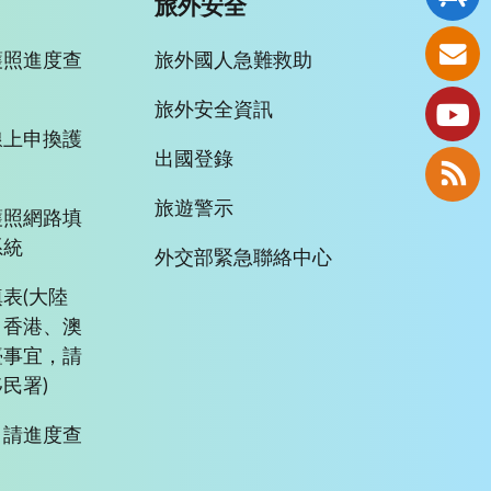
旅外安全
護照進度查
旅外國人急難救助
旅外安全資訊
線上申換護
出國登錄
旅遊警示
護照網路填
系統
外交部緊急聯絡中心
表(大陸
、香港、澳
臺事宜，請
民署)
申請進度查