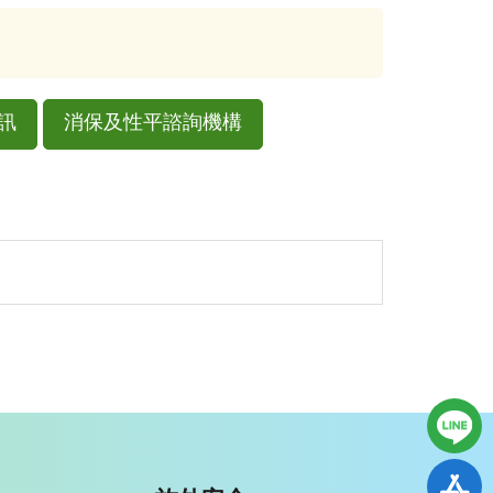
訊
消保及性平諮詢機構