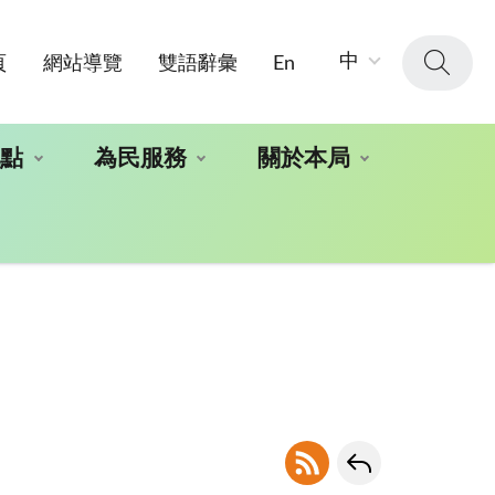
字
中
頁
網站導覽
雙語辭彙
En
級
大
小：
地點
為民服務
關於本局