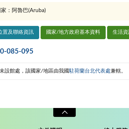
家：阿魯巴(Aruba)
位置及聯絡資訊
國家/地方政府基本資料
生活資
085-095
未設館處，該國家/地區由我國
駐荷蘭台北代表處
兼轄。