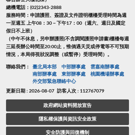
總機電話：(02)2343-2888
服務時間：申請護照、簽證及文件證明櫃檯受理時間為週
一至週五 上午08：30－下午17：00（週六、週日及國定
假日不上班）
（中午不休息，另申辦護照(不含調閱護照申請書)櫃檯每週
三延長辦公時間至20:00止，惟倘遇天災或停電等不可預期
情況，本局得視狀況調整（或暫停）受理時間）。
聯絡我們：
臺北局本部
中部辦事處
雲嘉南辦事處
南部辦事處
東部辦事處
桃園機場辦事處
外交部緊急聯絡中⼼
更新日期 : 2026-08-07
訪客人次 : 112767079
政府網站資料開放宣告
隱私權保護與資訊安全政策
安全防護與回復機制