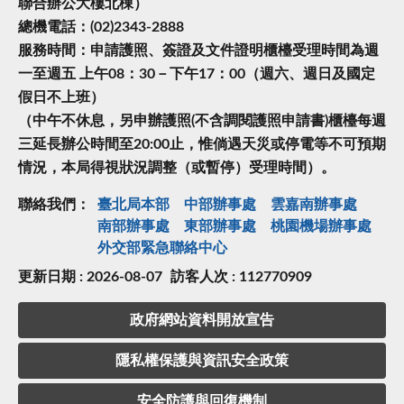
聯合辦公大樓北棟）
總機電話：(02)2343-2888
服務時間：申請護照、簽證及文件證明櫃檯受理時間為週
一至週五 上午08：30－下午17：00（週六、週日及國定
假日不上班）
（中午不休息，另申辦護照(不含調閱護照申請書)櫃檯每週
三延長辦公時間至20:00止，惟倘遇天災或停電等不可預期
情況，本局得視狀況調整（或暫停）受理時間）。
聯絡我們：
臺北局本部
中部辦事處
雲嘉南辦事處
南部辦事處
東部辦事處
桃園機場辦事處
外交部緊急聯絡中⼼
更新日期 : 2026-08-07
訪客人次 : 112770909
政府網站資料開放宣告
隱私權保護與資訊安全政策
安全防護與回復機制