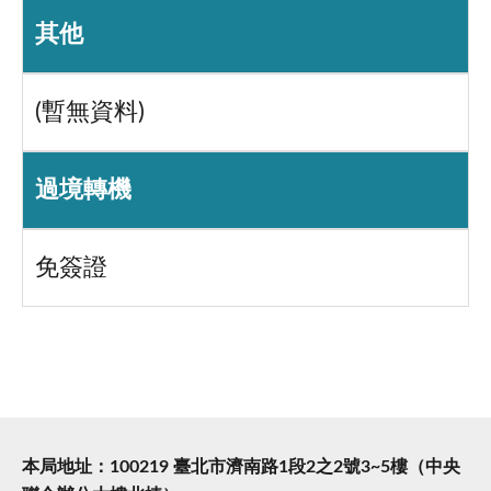
其他
(暫無資料)
過境轉機
免簽證
本局地址：100219 臺北市濟南路1段2之2號3~5樓（中央