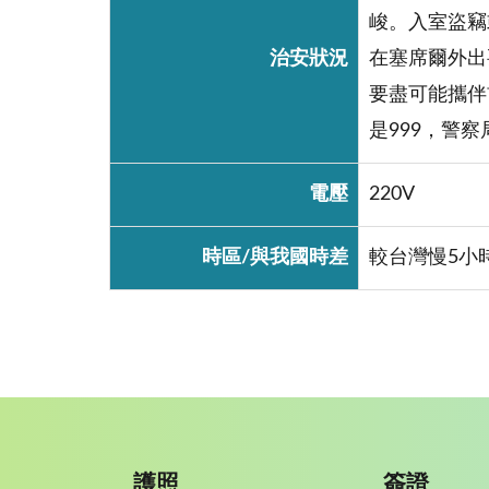
峻。入室盜竊
治安狀況
在塞席爾外出
要盡可能攜伴
是999，警察
電壓
220V
時區/與我國時差
較台灣慢5小
護照
簽證