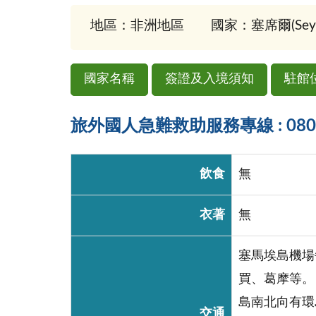
地區：非洲地區
國家：塞席爾(Seych
國家名稱
簽證及入境須知
駐館
旅外國人急難救助服務專線 : 0800-
飲食
無
衣著
無
塞馬埃島機場
買、葛摩等。
島南北向有環
交通