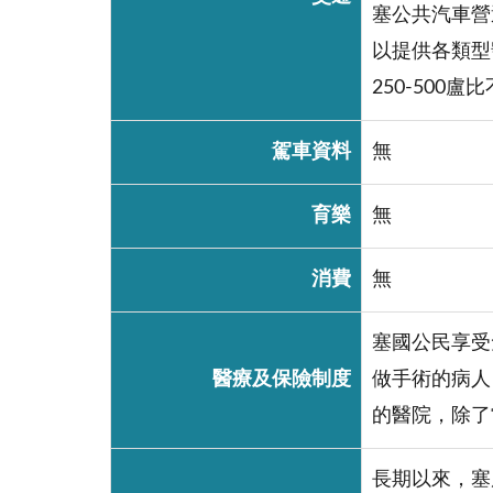
塞公共汽車營運
以提供各類型
250-500盧
駕車資料
無
育樂
無
消費
無
塞國公民享受
醫療及保險制度
做手術的病人
的醫院，除了
長期以來，塞