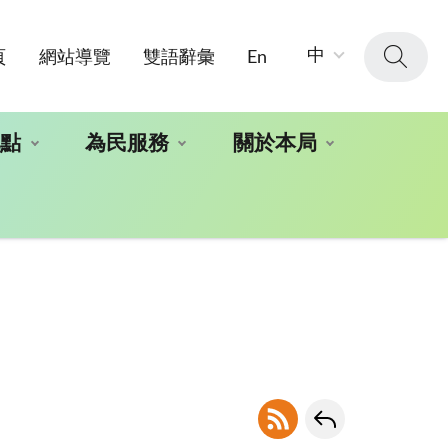
字
中
頁
網站導覽
雙語辭彙
En
級
大
小：
地點
為民服務
關於本局