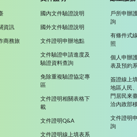
臺
國內文件驗證說明
戶所申辦
詢
關資訊
國外文件驗證說明
有條件式
作商務旅
文件證明申辦地點
照
文件驗證申請進度及
個人申辦
驗證資料查詢
表及預約
免除重複驗證協定專
簽證線上填
區
地區人民
門居民來
文件證明相關表格下
洽內政部移
載
文件證明
文件證明Q&A
詢
文件證明線上填表系