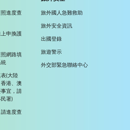
護照進度查
旅外國人急難救助
旅外安全資訊
線上申換護
出國登錄
旅遊警示
護照網路填
系統
外交部緊急聯絡中心
表(大陸
、香港、澳
臺事宜，請
民署)
申請進度查