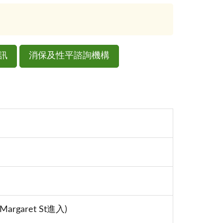
訊
消保及性平諮詢機構
由Margaret St進入)