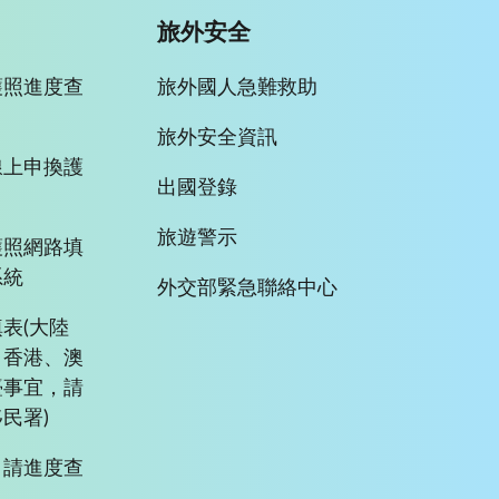
旅外安全
護照進度查
旅外國人急難救助
旅外安全資訊
線上申換護
出國登錄
旅遊警示
護照網路填
系統
外交部緊急聯絡中心
表(大陸
、香港、澳
臺事宜，請
民署)
申請進度查