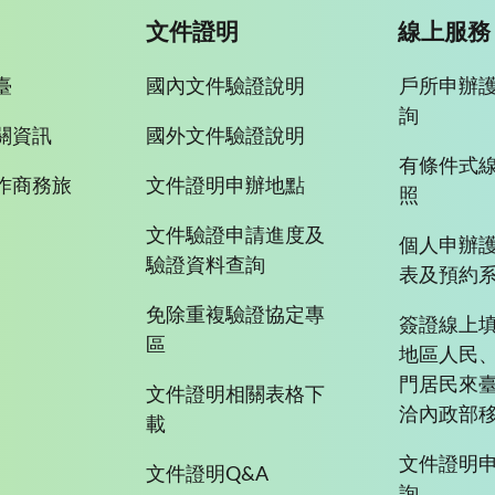
文件證明
線上服務
臺
國內文件驗證說明
戶所申辦
詢
關資訊
國外文件驗證說明
有條件式
作商務旅
文件證明申辦地點
照
文件驗證申請進度及
個人申辦
驗證資料查詢
表及預約
免除重複驗證協定專
簽證線上填
區
地區人民
門居民來
文件證明相關表格下
洽內政部移
載
文件證明
文件證明Q&A
詢