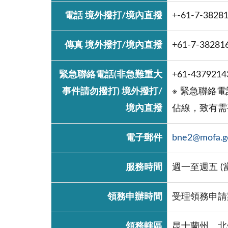
電話 境外撥打/境內直撥
+-61-7-38281
傳真 境外撥打/境內直撥
+61-7-382816
緊急聯絡電話(非急難重大
+61-4379214
事件請勿撥打) 境外撥打/
※ 緊急聯絡
境內直撥
佔線，致有需
電子郵件
bne2@mofa.g
服務時間
週一至週五 (當地
領務申辦時間
受理領務申請案
領務轄區
昆士蘭州、北