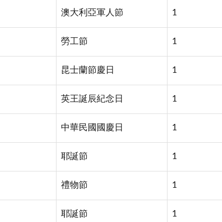
澳大利亞軍人節
1
勞工節
1
昆士蘭節慶日
1
英王誕辰紀念日
1
中華民國國慶日
1
耶誕節
1
禮物節
1
耶誕節
1