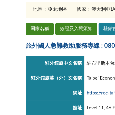
地區：亞太地區
國家：澳大利亞(Aust
國家名稱
簽證及入境須知
駐館
旅外國人急難救助服務專線 : 0800-
駐外館處中文名稱
駐布里斯本台
駐外館處英（外）文名稱
Taipei Economi
網址
https://roc-t
館址
Level 11, 46