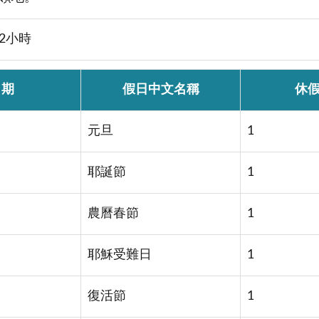
2小時
日期
假日中文名稱
休
元旦
1
耶誕節
1
農曆春節
1
耶穌受難日
1
復活節
1