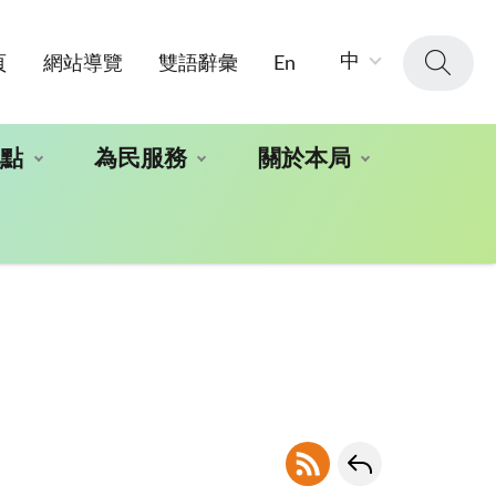
字
中
頁
網站導覽
雙語辭彙
En
級
大
小：
地點
為民服務
關於本局