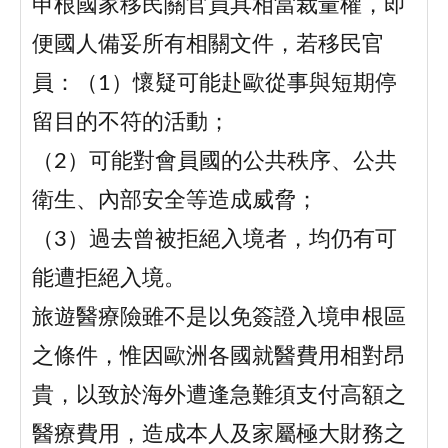
申根國家移民關官員具相當裁量權，即
便國人備妥所有相關文件，若移民官
員：（1）懷疑可能赴歐從事與短期停
留目的不符的活動；
（2）可能對會員國的公共秩序、公共
衛生、內部安全等造成威脅；
（3）過去曾被拒絕入境者，均仍有可
能遭拒絕入境。
旅遊醫療險雖不是以免簽證入境申根區
之條件，惟因歐洲各國就醫費用相對昂
貴，以致於海外遭逢急難須支付高額之
醫療費用，造成本人及家屬極大財務之