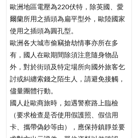
歐洲地區電壓為220伏特，除英國、愛
爾蘭所用之插頭為扁平型外，歐陸國家
使用之插頭為圓孔型。
歐洲各大城市偷竊搶劫情事亦所在多
有，國人在歐期間除須注意隨身物品
外，對於街頭及特定場所向國外旅客乞
討或糾纏索錢之陌生人，請避免接觸，
儘量團體行動。
國人赴歐商旅時，如遇警察路上臨檢
（要求檢查是否使用假護照、假信用
卡、攜帶偽鈔等由），應保持鎮靜並要