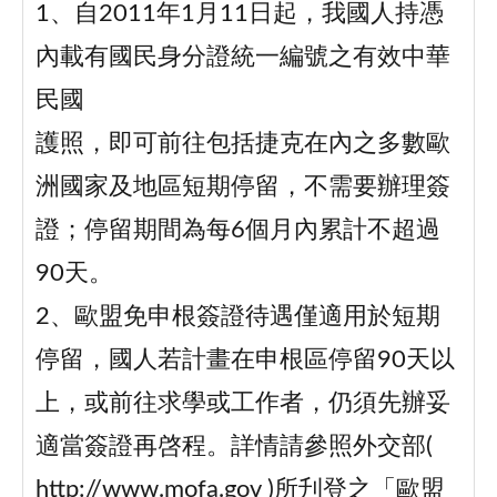
1、自2011年1月11日起，我國人持憑
內載有國民身分證統一編號之有效中華
民國
護照，即可前往包括捷克在內之多數歐
洲國家及地區短期停留，不需要辦理簽
證；停留期間為每6個月內累計不超過
90天。
2、歐盟免申根簽證待遇僅適用於短期
停留，國人若計畫在申根區停留90天以
上，或前往求學或工作者，仍須先辦妥
適當簽證再啓程。詳情請參照外交部(
http://www.mofa.gov )所刋登之「歐盟