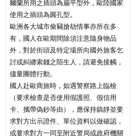
爾蘭所用之插頭為扁平型外，歐陸國家
使用之插頭為圓孔型。
歐洲各大城市偷竊搶劫情事亦所在多
有，國人在歐期間除須注意隨身物品
外，對於街頭及特定場所向國外旅客乞
討或糾纏索錢之陌生人，請避免接觸，
儘量團體行動。
國人赴歐商旅時，如遇警察路上臨檢
（要求檢查是否使用假護照、假信用
卡、攜帶偽鈔等由），應保持鎮靜並要
求對方出示證件、單位資料以做確認，
或要求對方一同至附近警局或政府機關