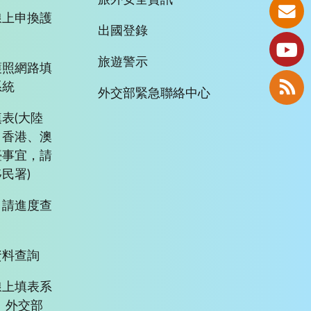
線上申換護
出國登錄
旅遊警示
護照網路填
系統
外交部緊急聯絡中心
表(大陸
、香港、澳
臺事宜，請
民署)
申請進度查
資料查詢
線上填表系
、外交部