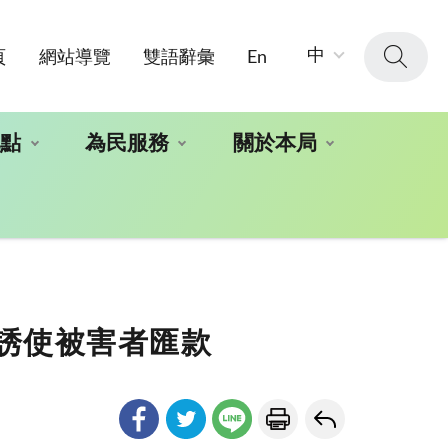
字
中
頁
網站導覽
雙語辭彙
En
級
大
小：
地點
為民服務
關於本局
誘使被害者匯款