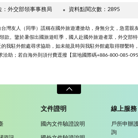
位：外交部領事事務局
資料點閱次數：2895
向台灣友人（同學）謊稱在國外旅遊遭搶劫，身無分文，急需親
ol Number）以便領款。鑒於暑假出國旅遊旺季，國人赴國外旅遊者眾
近的我駐外館處尋求協助，如未能及時與我駐外館處取得聯繫時
求洽助；若自海外則須付費逕撥【當地國際碼+886-800-085-09
文件證明
線上服務
臺
國內文件驗證說明
戶所申辦
詢
關資訊
國外文件驗證說明