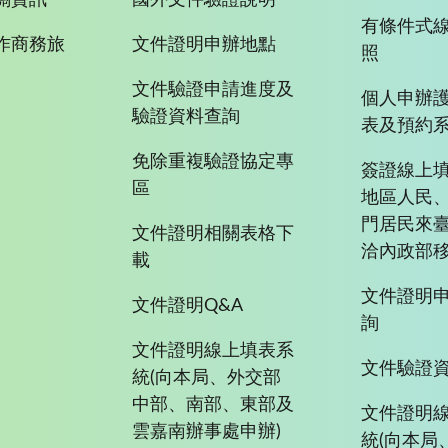
有條件式
作商務旅
文件證明申辦地點
照
文件驗證申請進度及
個人申辦
驗證資料查詢
表及預約
免除重複驗證協定專
簽證線上填
區
地區人民
門居民來
文件證明相關表格下
洽內政部移
載
文件證明
文件證明Q&A
詢
文件證明線上填表系
文件驗證
統(向本局、外交部
中部、南部、東部及
文件證明
雲嘉南辦事處申辦)
統(向本局