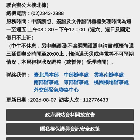
聯合辦公大樓北棟）
總機電話：(02)2343-2888
服務時間：申請護照、簽證及文件證明櫃檯受理時間為週
一至週五 上午08：30－下午17：00（週六、週日及國定
假日不上班）
（中午不休息，另申辦護照(不含調閱護照申請書)櫃檯每週
三延長辦公時間至20:00止，惟倘遇天災或停電等不可預期
情況，本局得視狀況調整（或暫停）受理時間）。
聯絡我們：
臺北局本部
中部辦事處
雲嘉南辦事處
南部辦事處
東部辦事處
桃園機場辦事處
外交部緊急聯絡中⼼
更新日期 : 2026-08-07
訪客人次 : 112776433
政府網站資料開放宣告
隱私權保護與資訊安全政策