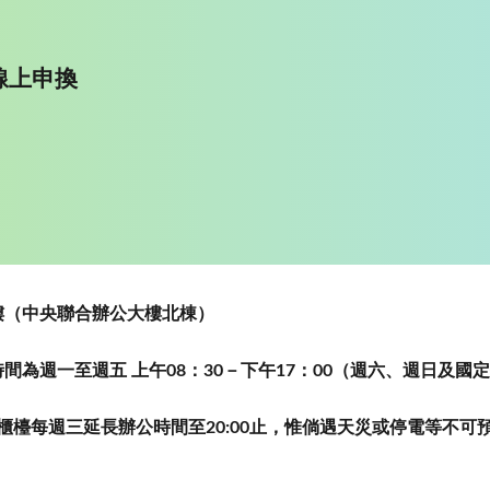
線上申換
~5樓（中央聯合辦公大樓北棟）
為週一至週五 上午08：30－下午17：00（週六、週日及國
櫃檯每週三延長辦公時間至20:00止，惟倘遇天災或停電等不可