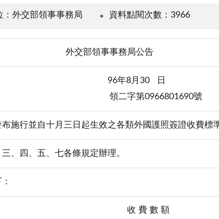
位：外交部領事事務局
資料點閱次數：3966
外交部領事事務局公告
96年8月30
領二字第0966801690號
發布施行並自
十月三日
起生效之各類外國護照簽證收費標
、三、四、五、七各條規定辦理。
下：
收 費 數 額