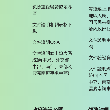
免除重複驗證協定專
簽證線上填
區
地區人民
門居民來
文件證明相關表格下
洽內政部移
載
文件證明
文件證明Q&A
詢
文件證明線上填表系
文件驗證
統(向本局、外交部
中部、南部、東部及
文件證明
雲嘉南辦事處申辦)
統(向本局
中部、南
雲嘉南辦事
政府資訊公開
領務法規