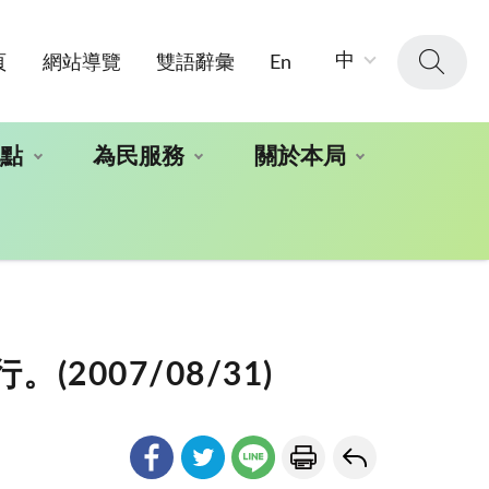
字
中
頁
網站導覽
雙語辭彙
En
級
大
小：
地點
為民服務
關於本局
007/08/31)